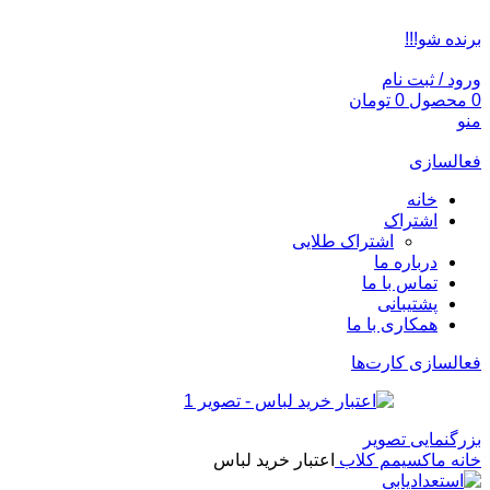
ADD ANYTHING HERE OR JUST REMOVE IT…
برنده شو!!!
ورود / ثبت نام
0
محصول
0
تومان
منو
فعالسازی
خانه
اشتراک
اشتراک طلایی
درباره ما
تماس با ما
پشتیبانی
همکاری با ما
فعالسازی کارت‌ها
بزرگنمایی تصویر
خانه
ماکسیمم کلاب
اعتبار خرید لباس