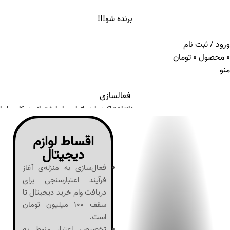
ADD ANYTHING HERE OR JUST REMOVE IT…
برنده شو!!!
ورود / ثبت نام
0
محصول
0
تومان
منو
فعالسازی
خانه
اشتراک
درباره ما
تماس با ما
پشتیبانی
همکاری با ما
فعالسازی کارت‌ها
اقساط لوازم
دیجیتال
فعال‌سازی به منزله‌ی آغاز
فرآیند اعتبارسنجی برای
دریافت وام خرید دیجیتال تا
سقف 100 میلیون تومان
است.
تخصیص اعتبار منوط به