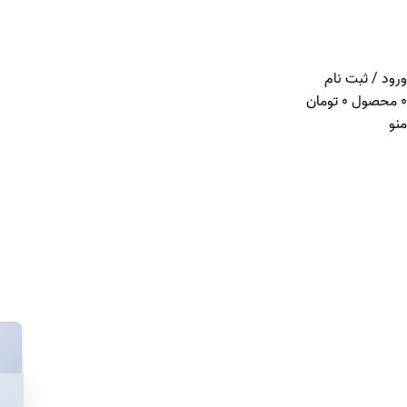
ADD ANYTHING HERE OR JUST REMOVE IT…
ورود / ثبت نام
0
محصول
0
تومان
منو
کیف پول‌ها
خانه
کیف پول‌ها