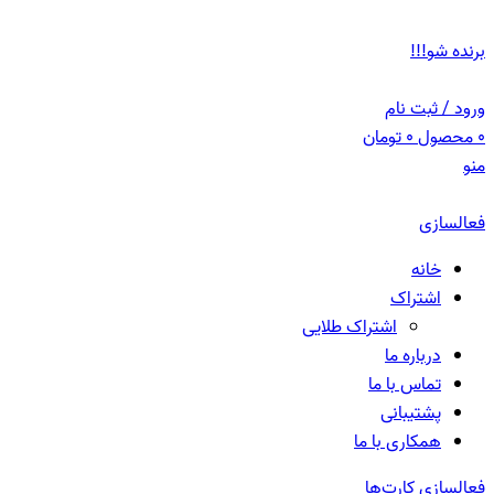
ADD ANYTHING HERE OR JUST REMOVE IT…
برنده شو!!!
ورود / ثبت نام
0
محصول
0
تومان
منو
فعالسازی
خانه
اشتراک
اشتراک طلایی
درباره ما
تماس با ما
پشتیبانی
همکاری با ما
فعالسازی کارت‌ها