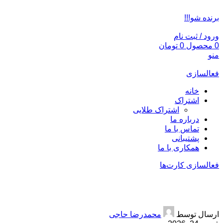
ADD ANYTHING HERE OR JUST REMOVE IT…
برنده شو!!!
ورود / ثبت نام
0
محصول
0
تومان
منو
فعالسازی
خانه
اشتراک
اشتراک طلایی
درباره ما
تماس با ما
پشتیبانی
همکاری با ما
فعالسازی کارت‌ها
لوازم دیجیتال
ارسال توسط
محمدرضا حاجی