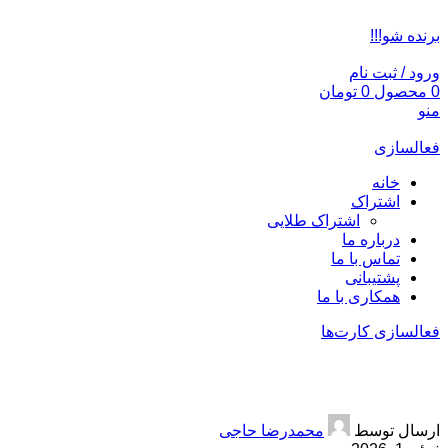
ADD ANYTHING HERE OR JUST REMOVE IT…
برنده شو!!!
ورود / ثبت نام
0
محصول
0
تومان
منو
فعالسازی
خانه
اشتراک
اشتراک طلایی
درباره ما
تماس با ما
پشتیبانی
همکاری با ما
فعالسازی کارت‌ها
رومینا کلاب 30 میلیون اعتبار تخفیفی
ارسال توسط
محمدرضا حاجی