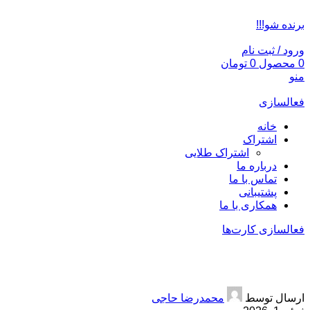
ADD ANYTHING HERE OR JUST REMOVE IT…
برنده شو!!!
ورود / ثبت نام
0
محصول
0
تومان
منو
فعالسازی
خانه
اشتراک
اشتراک طلایی
درباره ما
تماس با ما
پشتیبانی
همکاری با ما
فعالسازی کارت‌ها
رومینا کلاب 20 میلیون اعتبار تخفیفی
ارسال توسط
محمدرضا حاجی