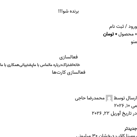
ADD ANYTHING HERE OR JUST REMOVE IT…
برنده شو!!!
ورود / ثبت نام
0
محصول
0
تومان
منو
فعالسازی
خانه
اشتراک
درباره ما
تماس با ما
پشتیبانی
همکاری با ما
فعالسازی کارت‌ها
رومینا کلاب طراوت 20 میلیونی
ارسال توسط
محمدرضا حاجی
می 10, 2026
در تاریخ آوریل 22, 2026
جدیدتر
رومینا کلاب درخشان 30 میلیونی