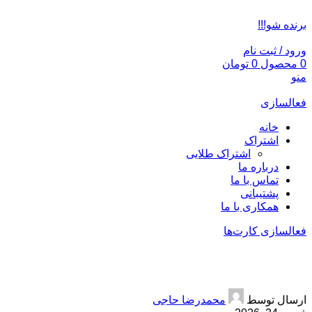
ADD ANYTHING HERE OR JUST REMOVE IT…
برنده شو!!!
ورود / ثبت نام
0
محصول
0
تومان
منو
فعالسازی
خانه
اشتراک
اشتراک طلایی
درباره ما
تماس با ما
پشتیبانی
همکاری با ما
فعالسازی کارت‌ها
خرید کفش
ارسال توسط
محمدرضا حاجی