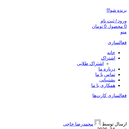
ADD ANYTHING HERE OR JUST REMOVE IT…
برنده شو!!!
ورود / ثبت نام
0
محصول
0
تومان
منو
فعالسازی
خانه
اشتراک
اشتراک طلایی
درباره ما
تماس با ما
پشتیبانی
همکاری با ما
فعالسازی کارت‌ها
خرید طلا
ارسال توسط
محمدرضا حاجی