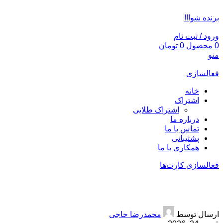
ADD ANYTHING HERE OR JUST REMOVE IT…
برنده شو!!!
ورود / ثبت نام
0
محصول
0
تومان
منو
فعالسازی
خانه
اشتراک
اشتراک طلایی
درباره ما
تماس با ما
پشتیبانی
همکاری با ما
فعالسازی کارت‌ها
خرید اقساط موتور و دوچرخه
ارسال توسط
محمدرضا حاجی