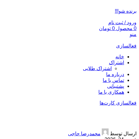
ADD ANYTHING HERE OR JUST REMOVE IT…
برنده شو!!!
ورود / ثبت نام
0
محصول
0
تومان
منو
فعالسازی
خانه
اشتراک
اشتراک طلایی
درباره ما
تماس با ما
پشتیبانی
همکاری با ما
فعالسازی کارت‌ها
خرید اقساط تور
ارسال توسط
محمدرضا حاجی