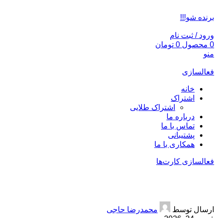
ADD ANYTHING HERE OR JUST REMOVE IT…
برنده شو!!!
ورود / ثبت نام
0
محصول
0
تومان
منو
فعالسازی
خانه
اشتراک
اشتراک طلایی
درباره ما
تماس با ما
پشتیبانی
همکاری با ما
فعالسازی کارت‌ها
خدمات خودرو
ارسال توسط
محمدرضا حاجی