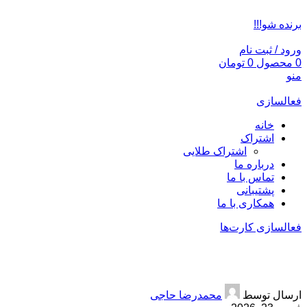
ADD ANYTHING HERE OR JUST REMOVE IT…
برنده شو!!!
ورود / ثبت نام
0
محصول
0
تومان
منو
فعالسازی
خانه
اشتراک
اشتراک طلایی
درباره ما
تماس با ما
پشتیبانی
همکاری با ما
فعالسازی کارت‌ها
جین وست 40 درصد تخفیف
ارسال توسط
محمدرضا حاجی