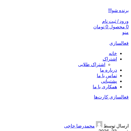
ADD ANYTHING HERE OR JUST REMOVE IT…
برنده شو!!!
ورود / ثبت نام
0
محصول
0
تومان
منو
فعالسازی
خانه
اشتراک
اشتراک طلایی
درباره ما
تماس با ما
پشتیبانی
همکاری با ما
فعالسازی کارت‌ها
بیمه بدنه 30 درصد تخفیف
ارسال توسط
محمدرضا حاجی