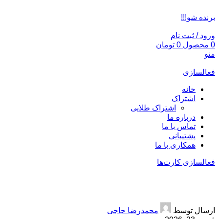
ADD ANYTHING HERE OR JUST REMOVE IT…
برنده شو!!!
ورود / ثبت نام
0
محصول
0
تومان
منو
فعالسازی
خانه
اشتراک
اشتراک طلایی
درباره ما
تماس با ما
پشتیبانی
همکاری با ما
فعالسازی کارت‌ها
بیمه آتش سوزی 70 درصد تخفیف
ارسال توسط
محمدرضا حاجی