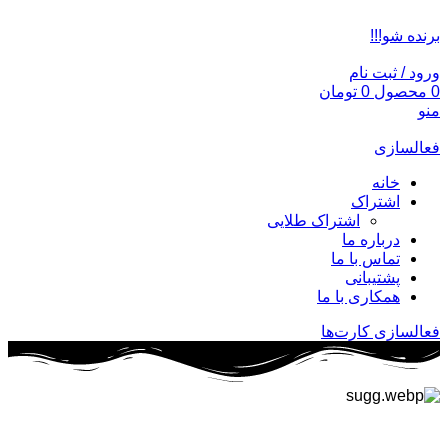
ADD ANYTHING HERE OR JUST REMOVE IT…
برنده شو!!!
ورود / ثبت نام
0
محصول
0
تومان
منو
فعالسازی
خانه
اشتراک
اشتراک طلایی
درباره ما
تماس با ما
پشتیبانی
همکاری با ما
فعالسازی کارت‌ها
انتقادات و پیشنهادات