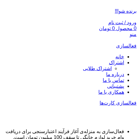
ADD ANYTHING HERE OR JUST REMOVE IT…
برنده شو!!!
ورود / ثبت نام
0
محصول
0
تومان
منو
فعالسازی
خانه
اشتراک
اشتراک طلایی
درباره ما
تماس با ما
پشتیبانی
همکاری با ما
فعالسازی کارت‌ها
اقساط لوازم خانگی
فعال‌سازی به منزله‌ی آغاز فرآیند اعتبارسنجی برای دریافت
وام خرید لوازم خانگی تا سقف 100 میلیون تومان است.