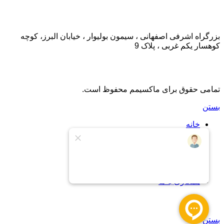
تماس با ما:
بزرگراه اشرفی اصفهانی ، سیمون بولیوار ، خیابان البرز، کوچه
کوهسار یکم غربی ، پلاک 9
تمامی حقوق برای ماکسیمم محفوظ است.
بستن
خانه
اشتراک
اشتراک طلایی
درباره ما
تماس با ما
پشتیبانی
همکاری با ما
سبد خرید
بستن