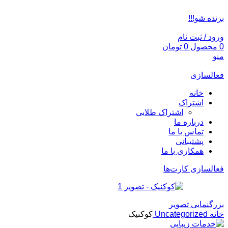
ADD ANYTHING HERE OR JUST REMOVE IT…
برنده شو!!!
ورود / ثبت نام
0
محصول
0
تومان
منو
فعالسازی
خانه
اشتراک
اشتراک طلایی
درباره ما
تماس با ما
پشتیبانی
همکاری با ما
فعالسازی کارت‌ها
بزرگنمایی تصویر
خانه
Uncategorized
کوکنیک