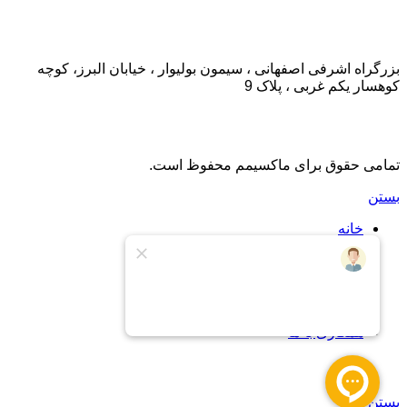
تماس با ما:
بزرگراه اشرفی اصفهانی ، سیمون بولیوار ، خیابان البرز، کوچه
کوهسار یکم غربی ، پلاک 9
تمامی حقوق برای ماکسیمم محفوظ است.
بستن
خانه
اشتراک
اشتراک طلایی
درباره ما
تماس با ما
پشتیبانی
همکاری با ما
سبد خرید
بستن