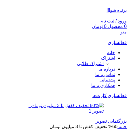
ADD ANYTHING HERE OR JUST REMOVE IT…
برنده شو!!!
ورود / ثبت نام
0
محصول
0
تومان
منو
فعالسازی
خانه
اشتراک
اشتراک طلایی
درباره ما
تماس با ما
پشتیبانی
همکاری با ما
فعالسازی کارت‌ها
بزرگنمایی تصویر
خانه
60% تخفیف کفش تا 3 میلیون تومان