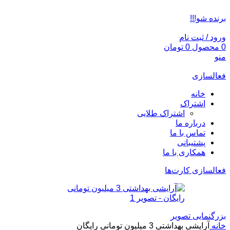
ADD ANYTHING HERE OR JUST REMOVE IT…
برنده شو!!!
ورود / ثبت نام
0
محصول
0
تومان
منو
فعالسازی
خانه
اشتراک
اشتراک طلایی
درباره ما
تماس با ما
پشتیبانی
همکاری با ما
فعالسازی کارت‌ها
بزرگنمایی تصویر
خانه
آرایشی بهداشتی 3 میلیون تومانی رایگان