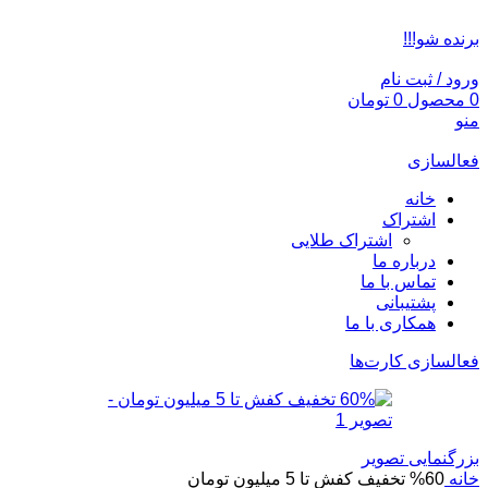
ADD ANYTHING HERE OR JUST REMOVE IT…
برنده شو!!!
ورود / ثبت نام
0
محصول
0
تومان
منو
فعالسازی
خانه
اشتراک
اشتراک طلایی
درباره ما
تماس با ما
پشتیبانی
همکاری با ما
فعالسازی کارت‌ها
بزرگنمایی تصویر
خانه
60% تخفیف کفش تا 5 میلیون تومان