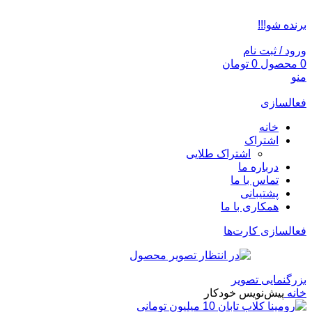
ADD ANYTHING HERE OR JUST REMOVE IT…
برنده شو!!!
ورود / ثبت نام
0
محصول
0
تومان
منو
فعالسازی
خانه
اشتراک
اشتراک طلایی
درباره ما
تماس با ما
پشتیبانی
همکاری با ما
فعالسازی کارت‌ها
بزرگنمایی تصویر
خانه
پیش‌نویس خودکار