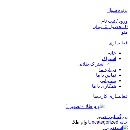
ADD ANYTHING HERE OR JUST REMOVE IT…
برنده شو!!!
ورود / ثبت نام
0
محصول
0
تومان
منو
فعالسازی
خانه
اشتراک
اشتراک طلایی
درباره ما
تماس با ما
پشتیبانی
همکاری با ما
فعالسازی کارت‌ها
بزرگنمایی تصویر
خانه
Uncategorized
وام طلا.