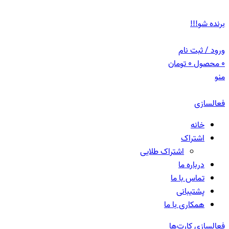
ADD ANYTHING HERE OR JUST REMOVE IT…
برنده شو!!!
ورود / ثبت نام
0
محصول
0
تومان
منو
فعالسازی
خانه
اشتراک
اشتراک طلایی
درباره ما
تماس با ما
پشتیبانی
همکاری با ما
فعالسازی کارت‌ها