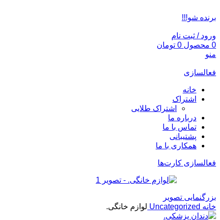
ADD ANYTHING HERE OR JUST REMOVE IT…
برنده شو!!!
ورود / ثبت نام
0
محصول
0
تومان
منو
فعالسازی
خانه
اشتراک
اشتراک طلایی
درباره ما
تماس با ما
پشتیبانی
همکاری با ما
فعالسازی کارت‌ها
بزرگنمایی تصویر
خانه
Uncategorized
لوازم خانگی.