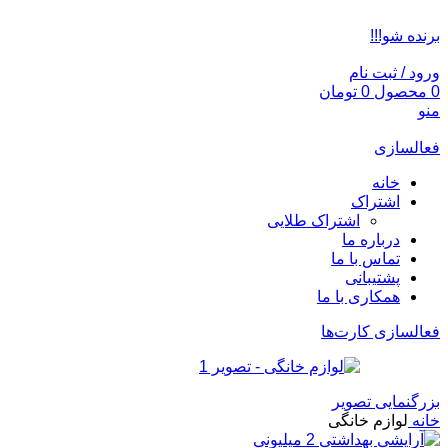
ADD ANYTHING HERE OR JUST REMOVE IT…
برنده شو!!!
ورود / ثبت نام
0
محصول
0
تومان
منو
فعالسازی
خانه
اشتراک
اشتراک طلایی
درباره ما
تماس با ما
پشتیبانی
همکاری با ما
فعالسازی کارت‌ها
بزرگنمایی تصویر
خانه
لوازم خانگی