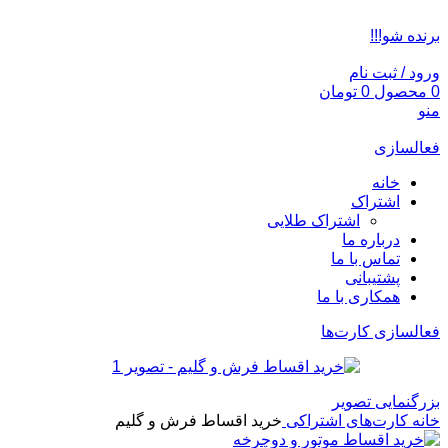
ADD ANYTHING HERE OR JUST REMOVE IT…
برنده شو!!!
ورود / ثبت نام
0
محصول
0
تومان
منو
فعالسازی
خانه
اشتراک
اشتراک طلایی
درباره ما
تماس با ما
پشتیبانی
همکاری با ما
فعالسازی کارت‌ها
بزرگنمایی تصویر
خانه
کارت‌های اشتراکی
خرید اقساط فرش و گلیم