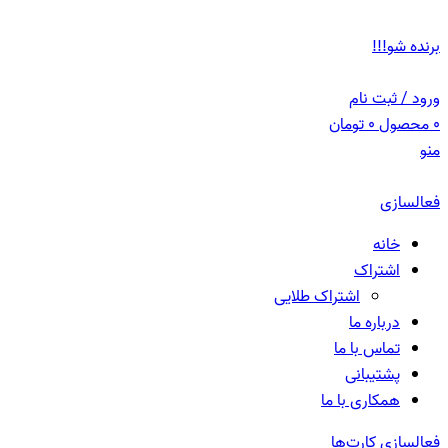
ADD ANYTHING HERE OR JUST REMOVE IT…
برنده شو!!!
ورود / ثبت نام
0
محصول
0
تومان
منو
فعالسازی
خانه
اشتراک
اشتراک طلایی
درباره ما
تماس با ما
پشتیبانی
همکاری با ما
فعالسازی کارت‌ها