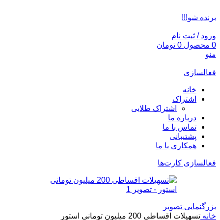
ADD ANYTHING HERE OR JUST REMOVE IT…
برنده شو!!!
ورود / ثبت نام
0
محصول
0
تومان
منو
فعالسازی
خانه
اشتراک
اشتراک طلایی
درباره ما
تماس با ما
پشتیبانی
همکاری با ما
فعالسازی کارت‌ها
بزرگنمایی تصویر
خانه
تسهیلات اقساطی 200 میلیون تومانی استور