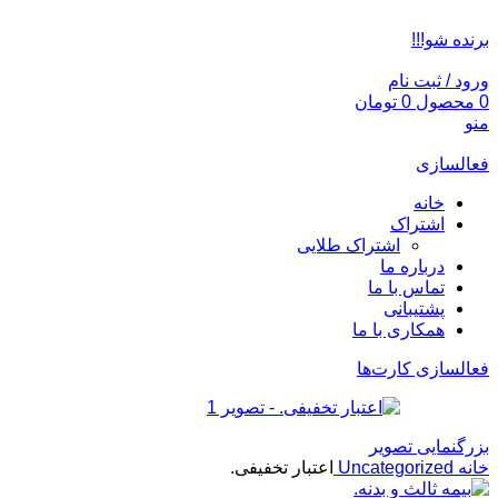
ADD ANYTHING HERE OR JUST REMOVE IT…
برنده شو!!!
ورود / ثبت نام
0
محصول
0
تومان
منو
فعالسازی
خانه
اشتراک
اشتراک طلایی
درباره ما
تماس با ما
پشتیبانی
همکاری با ما
فعالسازی کارت‌ها
بزرگنمایی تصویر
خانه
Uncategorized
اعتبار تخفیفی.