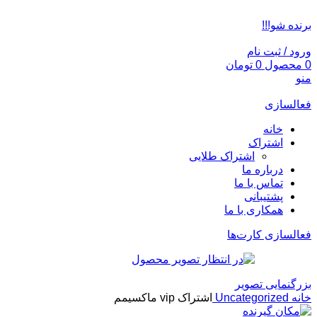
ADD ANYTHING HERE OR JUST REMOVE IT…
برنده شو!!!
ورود / ثبت نام
0
محصول
0
تومان
منو
فعالسازی
خانه
اشتراک
اشتراک طلایی
درباره ما
تماس با ما
پشتیبانی
همکاری با ما
فعالسازی کارت‌ها
بزرگنمایی تصویر
خانه
Uncategorized
اشتراک vip ماکسیمم