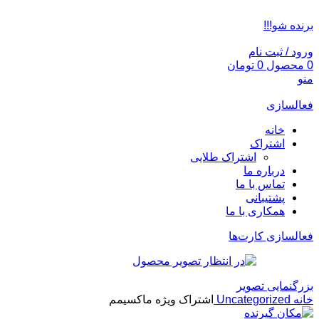
ADD ANYTHING HERE OR JUST REMOVE IT…
برنده شو!!!
ورود / ثبت نام
0
محصول
0
تومان
منو
فعالسازی
خانه
اشتراک
اشتراک طلایی
درباره ما
تماس با ما
پشتیبانی
همکاری با ما
فعالسازی کارت‌ها
بزرگنمایی تصویر
خانه
Uncategorized
اشتراک ویژه ماکسیمم