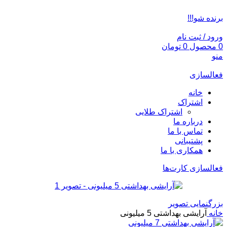
ADD ANYTHING HERE OR JUST REMOVE IT…
برنده شو!!!
ورود / ثبت نام
0
محصول
0
تومان
منو
فعالسازی
خانه
اشتراک
اشتراک طلایی
درباره ما
تماس با ما
پشتیبانی
همکاری با ما
فعالسازی کارت‌ها
بزرگنمایی تصویر
خانه
آرایشی بهداشتی 5 میلیونی