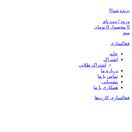
ADD ANYTHING HERE OR JUST REMOVE IT…
برنده شو!!!
ورود / ثبت نام
0
محصول
0
تومان
منو
فعالسازی
خانه
اشتراک
اشتراک طلایی
درباره ما
تماس با ما
پشتیبانی
همکاری با ما
فعالسازی کارت‌ها