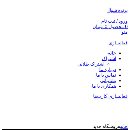
ADD ANYTHING HERE OR JUST REMOVE IT…
برنده شو!!!
ورود / ثبت نام
0
محصول
0
تومان
منو
فعالسازی
خانه
اشتراک
اشتراک طلایی
درباره ما
تماس با ما
پشتیبانی
همکاری با ما
فعالسازی کارت‌ها
فروشگاه جدید
خانه
فروشگاه جدید