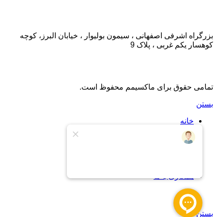
تماس با ما:
بزرگراه اشرفی اصفهانی ، سیمون بولیوار ، خیابان البرز، کوچه
کوهسار یکم غربی ، پلاک 9
تمامی حقوق برای ماکسیمم محفوظ است.
بستن
خانه
اشتراک
اشتراک طلایی
درباره ما
تماس با ما
پشتیبانی
همکاری با ما
سبد خرید
بستن